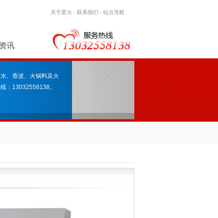
关于星火
-
联系我们
-
站点导航
资讯
发水、香波、火锅料及火
3032558138。