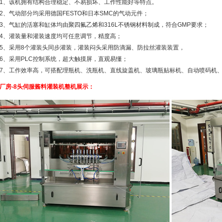
、该机拥有结构合理稳定、不易损坏、工作性能好等特点。
气动部分均采用德国FESTO和日本SMC的气动元件；
气缸的活塞和缸体均由聚四氟乙烯和316L不锈钢材料制成，符合GMP要求；
、灌装量和灌装速度均可任意调节，精度高；
采用8个灌装头同步灌装，灌装闷头采用防滴漏、防拉丝灌装装置，
采用PLC控制系统，超大触摸屏，直观易懂；
工作效率高，可搭配理瓶机、洗瓶机、直线旋盖机、玻璃瓶贴标机、自动喷码机、
厂房-8头伺服酱料灌装机整机展示：