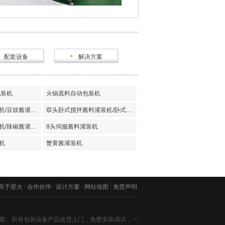
配套设备
解决方案
包装机
火锅底料自动包装机
双头直线酱料灌装机/豆豉酱灌装机
双头卧式搅拌酱料灌装机/卧式搅拌豆豉酱灌装机
卧式单头酱料灌装机/辣椒酱灌装机
8头伺服酱料灌装机
机
蟹黄酱灌装机
关于星火
/
合作伙伴
/
设计方案
/
网站地图
/
免责声明
方案。所有包装设备产品送货上门，免费安装调试，一