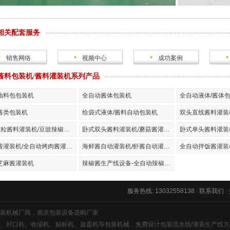
相关配套服务
销售网络
视频中心
成功案例
酱料包装机/酱料灌装机系列产品
油料包包装机
全自动酱体包装机
全自动液体/酱体
酱类包装机
给袋式液体/酱料自动包装机
6头颗粒酱料灌装机/豆豉辣椒酱灌装机
卧式双头酱料灌装机/蘑菇酱灌装机
烤肉酱灌装机/全自动烤肉酱灌装机
海鲜酱自动灌装机/虾酱自动灌装机
全自动拌饭酱灌装
芝麻酱灌装机
辣椒酱生产线设备-全自动辣椒酱生产线设备厂家
服务热线: 13032558138
/
联系我们
/
装机械厂商
，
南京包装设备
选购厂家
、封口机、收缩机、贴标机、旋盖机等包装机械，免费设计包装流水线/灌装生产线