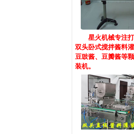
星火机械专注
双头卧式搅拌酱料灌
豆豉酱、豆瓣酱等颗
装机。