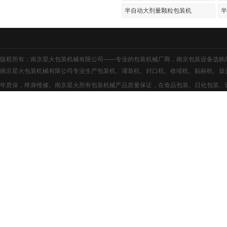
半自动大剂量颗粒包装机
半
版权所有：南京星火包装机械有限公司——专业的
包装机械厂商
，
南京包装设备
选购
南京星火包装机械有限公司专业生产包装机、灌装机、封口机、收缩机、贴标机、旋
年质保，终身维修。南京星火所有包装机械产品质量保证，在食品包装、日化包装、