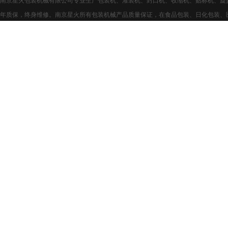
南京星火包装机械有限公司专业生产包装机、灌装机、封口机、收缩机、贴标机、旋
年质保，终身维修。南京星火所有包装机械产品质量保证，在食品包装、日化包装、