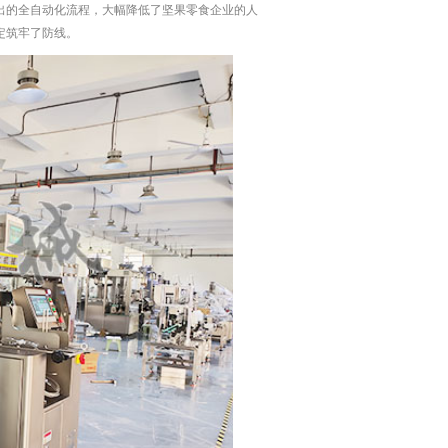
出的全自动化流程，大幅降低了坚果零食企业的人
定筑牢了防线。