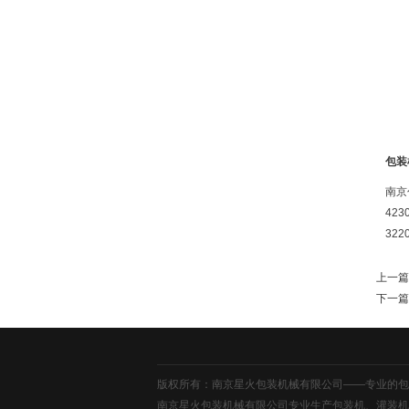
包装
南京
42
32
上一篇
下一篇
版权所有：南京星火包装机械有限公司——专业的
包
南京星火包装机械有限公司专业生产包装机、灌装机