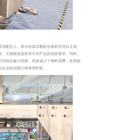
度适配性上。星火给袋式颗粒包装机支持自立袋、
装、大规格批发装等不同产品的包装需求。同时，
可控制在极小范围，有效减少了物料浪费；其智能
为企业的品牌口碑保驾护航。