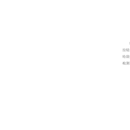
拉链
给袋
检测