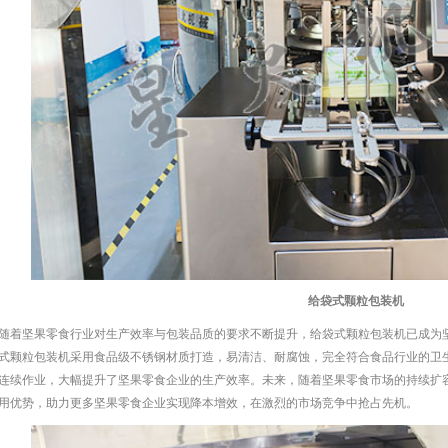
给袋式颗粒包装机
随着坚果零食行业对生产效率与包装品质的要求不断提升，给袋式颗粒包装机已成为
式颗粒包装机采用食品级不锈钢材质打造，易清洁、耐腐蚀，完全符合食品行业的卫
连续作业，大幅提升了坚果零食企业的生产效率。未来，随着坚果零食市场的持续扩
用优势，助力更多坚果零食企业实现降本增效，在激烈的市场竞争中抢占先机。