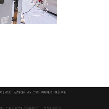
关于星火
/
合作伙伴
/
设计方案
/
网站地图
/
免责声明
方案。所有包装设备产品送货上门，免费安装调试，一