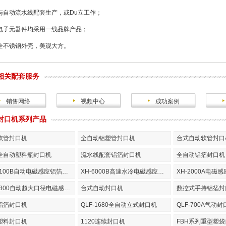
与自动流水线配套生产，或Du立工作；
电子元器件均采用一线品牌产品；
全不锈钢外壳，美观大方。
相关配套服务
销售网络
视频中心
成功案例
封口机系列产品
软管封口机
全自动铝塑管封口机
台式自动软管封口
全自动塑料瓶封口机
流水线配套铝箔封口机
全自动铝箔封口机
XH-2100B自动电磁感应铝箔封口机
XH-6000B高速水冷电磁感应铝箔封口机
XH-2000A电磁
XH-1800自动超大口径电磁感应铝箔封口机
台式自动封口机
数控式手持铝箔封
铝箔封口机
QLF-1680全自动立式封口机
QLF-700A气动
塑料封口机
1120连续封口机
FBH系列重型塑