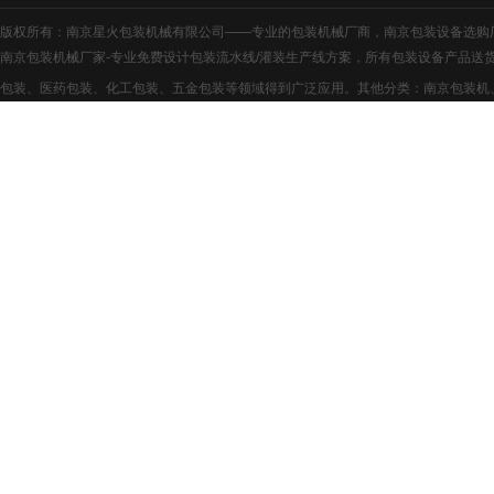
版权所有：南京星火包装机械有限公司——专业的
包装机械厂商
，
南京包装设备
选购
南京包装机械
厂家-专业免费设计包装流水线/灌装生产线方案，所有包装设备产品
包装、医药包装、化工包装、五金包装等领域得到广泛应用。其他分类：
南京包装机